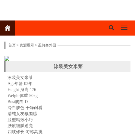
Toggl
naviga
首页
>
资源展示
>
圣何塞外围
泳装美女米莱
泳装美女米莱
Age年龄 03年
Height 身高 176
Weight体重 50kg
Bust胸围 D
冷白肤色 干净耐看
清纯女友氛围感
脸型精致小巧
肤质细腻透亮
四肢修长 匀称高挑