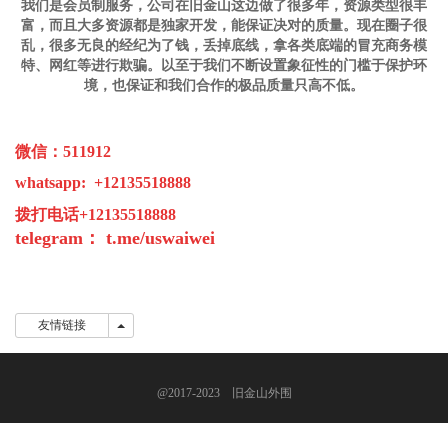
我们是会员制服务，公司在旧金山这边做了很多年，资源类型很丰
富，而且大多资源都是独家开发，能保证决对的质量。现在圈子很
乱，很多无良的经纪为了钱，丢掉底线，拿各类底端的冒充商务模
特、网红等进行欺骗。以至于我们不断设置象征性的门槛于保护环
境，也保证和我们合作的极品质量只高不低。
微信：511912
whatsapp: +12135518888
拨打电话+12135518888
telegram：
t.me/
u
swaiwei
友情链接
友情链接
@2017-2023 旧金山外围