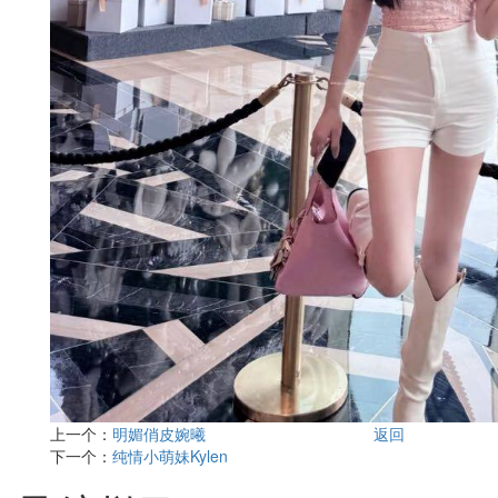
上一个：
明媚俏皮婉曦
返回
下一个：
纯情小萌妹Kylen