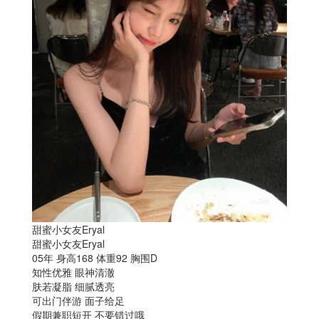
甜蜜小女友Eryal
甜蜜小女友Eryal
05年 身高168 体重92 胸围D
知性优雅 眼神清澈
肤若凝脂 细腻透亮
可出门伴游 面子给足
假期兼职短开 不要错过哦